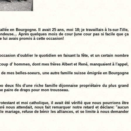
llée en Bourgogne. Il avait 25 ans, moi 18; je travaillais à Is-sur-Tille,
a vendeuse... Après quelques mois de cour (une cour pas si facile que ça
e lui avais promis à cette occasion!
occasion d'oublier le quotidien en faisant la fête, et un certain nombre
coup d' hommes, dont mes frères Albert et René, manquaient à l'appel,
l'une de mes belles-soeurs, une autre famille suisse émigrée en Bourgogne
deux fils d'une riche famille dijonnaise propriétaire du plus grand
une paire de draps pour mon trousseau.
estant et moi catholique, il avait été vérifié que nous pourrions être
uré nous attendait, nous fait remarquer notre retard et déclare: "aucun
r le mariage, refuse de bénir les alliances, et se limite à nous demander