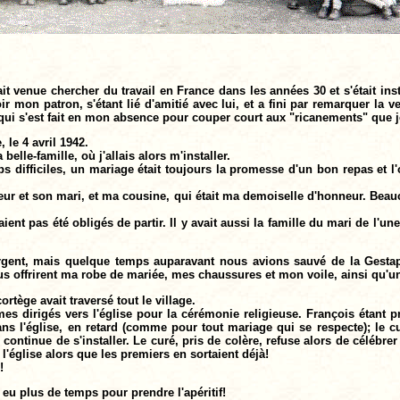
it venue chercher du travail en France dans les années 30 et s'était insta
 voir mon patron, s'étant lié d'amitié avec lui, et a fini par remarquer l
 qui s'est fait en mon absence pour couper court aux "ricanements" que j
le 4 avril 1942.
lle-famille, où j'allais alors m'installer.
s difficiles, un mariage était toujours la promesse d'un bon repas et l'
eur et son mari, et ma cousine, qui était ma demoiselle d'honneur. Beau
vaient pas été obligés de partir. Il y avait aussi la famille du mari de 
gent, mais quelque temps auparavant nous avions sauvé de la Gestapo 
ous offrirent ma robe de mariée, mes chaussures et mon voile, ainsi qu'
ortège avait traversé tout le village.
 dirigés vers l'église pour la cérémonie religieuse. François étant prot
ans l'église, en retard (comme pour tout mariage qui se respecte); le c
continue de s'installer. Le curé, pris de colère, refuse alors de célébre
l'église alors que les premiers en sortaient déjà!
!
eu plus de temps pour prendre l'apéritif!