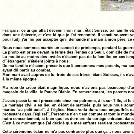
François, celui qui allait devenir mon mari, était Suisse. Sa famille éta
dans une épicerie, et c'est là que je l'ai rencontré. Il venait souvent
pour lui!), j'ai fini par accepter qu'il demande ma main à mon père, ce
Nous nous sommes mariés un samedi de printemps, pendant la guerre, 
La photo est prise devant la ferme des Rentes du Seuil, domicile de ma be
La moitié au moins des invités n'étaient pas de la famille: en ces temp
d'"étrangers" s'étaient joints à nous.
De ma famille n'étaient présents que 5 personnes: mes parents, ma so
ayant dû partir au combat.
Mon mari avait auprès de lui trois de ses frères; étant Suisses, ils n'a
à la même époque.
Ma robe de crêpe était magnifique: nous n'avions pas beaucoup d'ar
magasin de la ville, le Pauvre Diable. En remerciement, les parents n
J'avais passé la nuit précédente chez ma patronne, à Is-sur-Tille, et le c
Le mariage civil a eu lieu en début de matinée, puis nous nous sommes
mariés "au petit autel", à l'église. Nous voilà donc tous engouffrés d
protestant dans l'église!". Personne n'en tient compte et tout le monde 
notre consentement, si bien que les derniers du cortège entraient dans 
C'est à ce moment que j'ai décidé que mes enfants seraient protestants
Cette cérémonie éclair ne m'a pas contrariée plus que ça... nous avons 