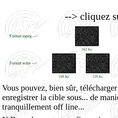
--> cliquez s
Format mpeg -->
562 Ko
Format wmv -->
166 Ko
229 Ko
Vous pouvez, bien sûr, télécharger c
enregistrer la cible sous... de maniè
tranquillement off line...