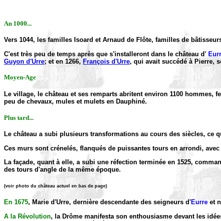
An 1000...
Vers 1044, les familles Isoard et Arnaud de Flôte, familles de bâtisseur
C'est très peu de temps après que s'installeront dans le château d'
Eur
Guyon d'Urre
; et en 1266,
François d'Urre
, qui avait succédé à Pierre, 
Moyen-Age
Le village, le château et ses remparts abritent environ 1100 hommes, 
peu de chevaux, mules et mulets en Dauphiné.
Plus tard...
Le château a subi plusieurs transformations au cours des siècles, ce 
Ces murs sont crénelés, flanqués de puissantes tours en arrondi, avec a
La façade, quant à elle, a subi une réfection terminée en 1525, comma
des tours d'angle de la même époque.
(voir photo du château actuel en bas de page)
En 1675
, Marie d'Urre, dernière descendante des seigneurs d'
Eurre
et n
A la Révolution
, la Drôme manifesta son enthousiasme devant les idées p