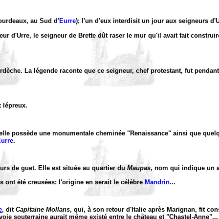
Bourdeaux, au Sud d'
Eurre
); l'un d'eux interdisit un jour aux seigneurs d
ur d'Urre, le seigneur de Brette dût raser le mur qu'il avait fait constru
Ardèche. La légende raconte que ce seigneur, chef protestant, fut pendan
x lépreux.
is elle possède une monumentale cheminée "Renaissance" ainsi que que
urre
.
rs de guet. Elle est située au quartier du
Maupas
, nom qui indique un 
 ont été creusées; l'origine en serait le célèbre
Mandrin
...
e
, dit
Capitaine Mollans
, qui, à son retour d'Italie après Marignan, fit c
e souterraine aurait même existé entre le château et "Chastel-Anne"...