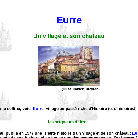
Eurre
Un village et son château
(Illust. Danièle Breyton)
une colline, voici
Eurre
, village au passé riche d'Histoire (et d'histoires
les seigneurs d'Urre...
, publia en 1977 une "Petite histoire d'un village et de son château:
Eu
ents de son histoire et quelques-uns des personnages qui l'ont marqué