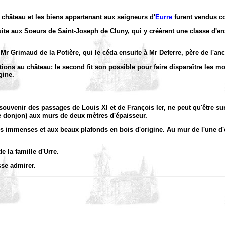
le château et les biens appartenant aux seigneurs d'
Eurre
furent vendus c
ite aux Soeurs de Saint-Joseph de Cluny, qui y créèrent une classe d'en
r Grimaud de la Potière, qui le céda ensuite à Mr Deferre, père de l'anci
ons au château: le second fit son possible pour faire disparaître les mo
gine.
ouvenir des passages de Louis XI et de François Ier, ne peut qu'être surp
 le donjon) aux murs de deux mètres d'épaisseur.
ées immenses et aux beaux plafonds en bois d'origine. Au mur de l'une d
 la famille d'Urre.
sse admirer.