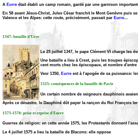
A
Eurre
était établi un camp romain, gardé par une garnison important
En 58 avant Jésus-Christ, Jules César franchit le Mont Genèvre puis se re
Valence et les Alpes: cette route, précisément, passait par
Eurre
...
1347: bataille d'Urre
Le 25 juillet 1347, le pape Clément VI charge les é
Une bataille a lieu à Crest, puis les troupes épiscop
cent morts chez les épiscopaux, et nombre d'entre 
Vesr 1350,
Eurre
est à l'apogée de sa puissance: les
1525: conséquences de la bataille de Pavie
Un certain nombre de seigneurs dauphinois avaient s
Après ce désastre, le Dauphiné dût payer la rançon du Roi François Ier 
1575-1576: prise et reprise d'Eurre
Guerres de religion: en cette année 1575, les Protestants donnent l'ass
Le 4 juillet 1575 a lieu la bataille de Blacons: elle oppose