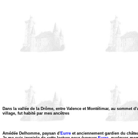
Dans la vallée de la Drôme, entre Valence et Montélimar, au sommet d'
village, fut habité par mes ancêtres
Amédée Delhomme, paysan d'
Eurre
et anciennement gardien du château
Je me suis inspirée de cette lecture pour évoquer
Eurre
, quelques mom