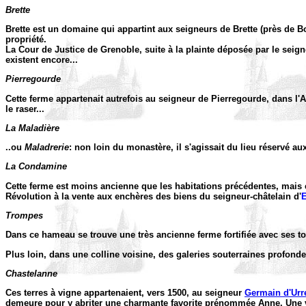
Brette
Brette est un domaine qui appartint aux seigneurs de Brette (près de 
propriété.
La Cour de Justice de Grenoble, suite à la plainte déposée par le seigne
existent encore...
Pierregourde
Cette ferme appartenait autrefois au seigneur de Pierregourde, dans l'
le raser...
La Maladière
..ou
Maladrerie
: non loin du monastère, il s'agissait du lieu réservé au
La Condamine
Cette ferme est moins ancienne que les habitations précédentes, ma
Révolution à la vente aux enchères des biens du seigneur-châtelain d'
E
Trompes
Dans ce hameau se trouve une très ancienne ferme fortifiée avec ses tou
Plus loin, dans une colline voisine, des galeries souterraines profondes
Chastelanne
Ces terres à vigne appartenaient, vers 1500, au seigneur
Germain d'Urr
demeure pour y abriter une charmante favorite prénommée Anne. Une voi