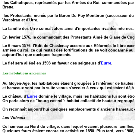
-les Catholiques, représentés par les Armées du Roi, commandées par
Brette.
-les Protestants, menés par le Baron Du Puy Montbrun (successeur du b
Vercoiran et d'Urre.
La famille des Urre connaît alors ainsi d'importantes rivalités internes.
En fevrier 1576, le commandant des Protestants Aimé de Glane de Cugie
Le 6 mars 1576, l'Edit de Chastenay accorde aux Réformés le libre exer
armées du roi, ce qui restait des fortifications du se voit condamné au
aujourd'hui que quelques fragments.
Le fief sera aliéné en 1593 en faveur des seigneurs d'
Eurre
.
Les habitations anciennes
Au Moyen-Age, les habitations étaient groupées à l'intérieur de hautes
et hameaux sont par la suite venus s'accoler à ceux qui existaient déjà 
Le château d'
Eurre
domine le village, mais les habitations lui sont ét
On parle alors de "bourg castral": habitat collectif de hauteur regrou
On reconnaît aujourd'hui quelques emplacements d'anciens hameaux 
Les Videaux
Ce hameau au Nord du village, dans lequel vivaient plusieurs familles, fai
Quelques fours étaient encore en activité en 1850. Plus tard, vers 1908