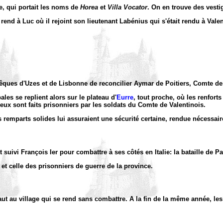
e, qui portait les noms de
Horea
et
Villa Vocator
. On en trouve des vesti
nd à Luc où il rejoint son lieutenant Labénius qui s'était rendu à Valence p
vêques d'Uzes et de Lisbonne de reconcilier Aymar de Poitiers, Comte de 
ales se replient alors sur le plateau d'
Eurre
, tout proche, où les renfort
eux sont faits prisonniers par les soldats du Comte de Valentinois.
 remparts solides lui assuraient une sécurité certaine, rendue nécessaire
uivi François Ier pour combattre à ses côtés en Italie: la bataille de Pa
et celle des prisonniers de guerre de la province.
aut au village qui se rend sans combattre. A la fin de la même année, les