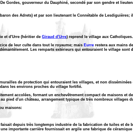
 De Gordes, gouverneur du Dauphiné, secondé par son gendre et lieute
aron des Adrets) et par son lieutenant le Connétable de Lesdiguières; il
 et d'Urre (héritier de
Giraud d'Urre
) reprend le village aux Catholiques.
cice de leur culte dans tout le royaume; mais
Eurre
restera aux mains des
 démantèlement. Les remparts extérieurs qui entouraient le village sont d
 murailles de protection qui entouraient les villages, et non disséminé
dans les environs proches du village fortifié.
roitement accolées, formant un enchevêtrement compact de maisons et de 
pé au pied d'un château, arrangement typique de très nombreux villages d
ou maisons:
sait depuis très longtemps industrie de la fabrication de tuiles et de briq
, une importante carrière fournissait en argile une fabrique de céramique