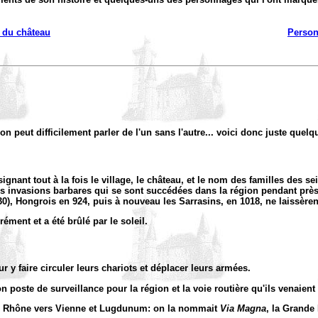
e du château
Perso
'on peut difficilement parler de l'un sans l'autre... voici donc juste quel
signant tout à la fois le village, le château, et le nom des familles des 
es invasions barbares qui se sont succédées dans la région pendant près
), Hongrois en 924, puis à nouveau les Sarrasins, en 1018, ne laissèrent
ément et a été brûlé par le soleil.
ur y faire circuler leurs chariots et déplacer leurs armées.
n poste de surveillance pour la région et la voie routière qu'ils venaient
it le Rhône vers Vienne et Lugdunum: on la nommait
Via Magna
, la Grande