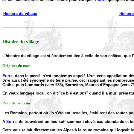
Histoire du village
Histoir
Histoire du village
L'histoire du village est si étroitement liée à celle de son château que l
Origines du nom
Eurre
, dans le passé, s'est longtemps appelé
Urre
, cette appellation dé
Urre
aurait été synonyme de
terre brûlée
, ceci rappelant les nombreus
Goths, puis Lombards (vers 535), Sarrasins, Maures d'Espagne (vers 730
En vieux langage local, on dit "ce blé est
urri
" quand il a muri prématur
Période romaine
Les Romains, partout où ils s'étaient installés, établirent des routes po
A
Eurre
, ils trouvèrent un lieu suffisamment élevé: eau abondante et bo
Cette voie reliait directement les Alpes à la route romaine qui logea