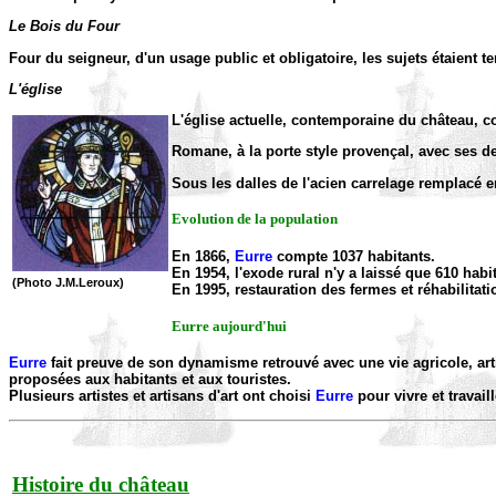
Le Bois du Four
Four du seigneur, d'un usage public et obligatoire, les sujets étaient t
L'église
L'église actuelle, contemporaine du château, 
Romane, à la porte style provençal, avec ses d
Sous les dalles de l'acien carrelage remplacé 
Evolution de la population
En 1866,
Eurre
compte 1037 habitants.
En 1954, l'exode rural n'y a laissé que 610 habi
(Photo J.M.Leroux)
En 1995, restauration des fermes et réhabilita
Eurre aujourd'hui
Eurre
fait preuve de son dynamisme retrouvé avec une vie agricole, artis
proposées aux habitants et aux touristes.
Plusieurs artistes et artisans d'art ont choisi
Eurre
pour vivre et travaill
Histoire du château