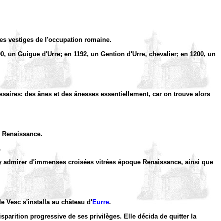
 les vestiges de l'occupation romaine.
0, un Guigue d'Urre; en 1192, un Gention d'Urre, chevalier; en 1200, un
saires: des ânes et des ânesses essentiellement, car on trouve alors
e Renaissance.
.
ut y admirer d'immenses croisées vitrées époque Renaissance, ainsi que
e Vesc s'installa au château d'
Eurre
.
parition progressive de ses privilèges. Elle décida de quitter la